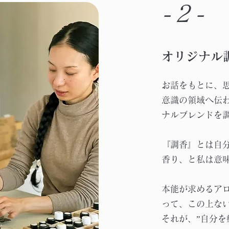
-2-
オリジナル
お話をもとに、
意識の領域へ伝わ
ナルブレンドを
『調香』とは自
香り、と私は意
本能が求めるア
って、この上な
それが、”自分を