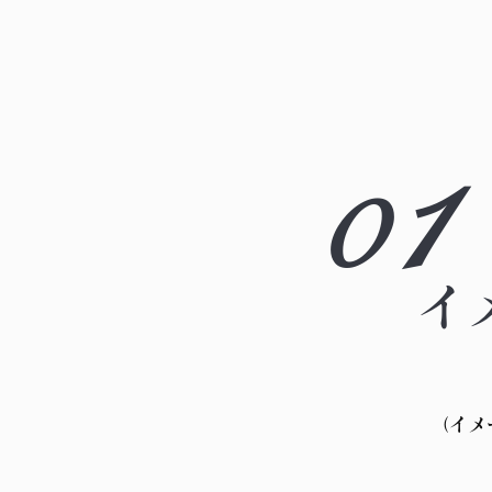
1
0
イ
（イメ