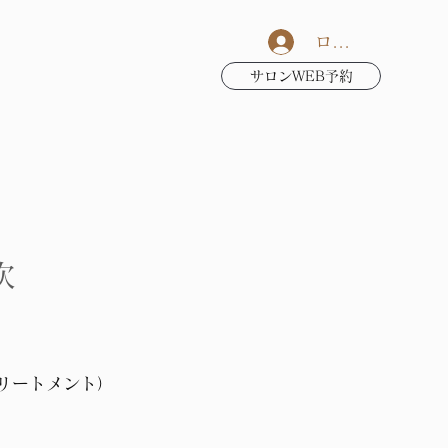
ログイン
サロンWEB予約
次
リートメント）